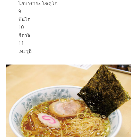
โฮบารายะ โชคุโด
9
บันไร
10
ฮิตาจิ
11
เทะรุอิ