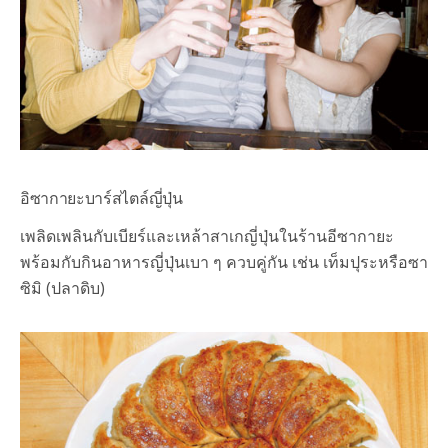
อิซากายะ
บาร์สไตล์ญี่ปุ่น
เพลิดเพลินกับเบียร์และเหล้าสาเกญี่ปุ่นในร้านอีซากายะ
พร้อมกับกินอาหารญี่ปุ่นเบา ๆ ควบคู่กัน เช่น เท็มปุระหรือซา
ซิมิ (ปลาดิบ)