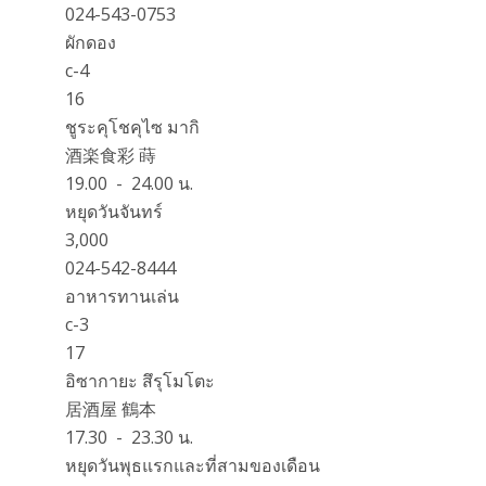
024-543-0753
ผักดอง
c-4
16
ชูระคุโชคุไซ มากิ
酒楽食彩 蒔
19.00 - 24.00 น.
หยุดวันจันทร์
3,000
024-542-8444
อาหารทานเล่น
c-3
17
อิซากายะ สึรุโมโตะ
居酒屋 鶴本
17.30 - 23.30 น.
หยุดวันพุธแรกและที่สามของเดือน