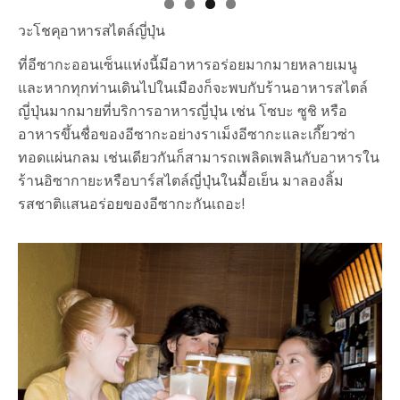
วะโชคุ
อาหารสไตล์ญี่ปุ่น
ที่อีซากะออนเซ็นแห่งนี้มีอาหารอร่อยมากมายหลายเมนู
และหากทุกท่านเดินไปในเมืองก็จะพบกับร้านอาหารสไตล์
ญี่ปุ่นมากมายที่บริการอาหารญี่ปุ่น เช่น โซบะ ซูชิ หรือ
อาหารขึ้นชื่อของอีซากะอย่างราเม็งอีซากะและเกี๊ยวซ่า
ทอดแผ่นกลม เช่นเดียวกันก็สามารถเพลิดเพลินกับอาหารใน
ร้านอิซากายะหรือบาร์สไตล์ญี่ปุ่นในมื้อเย็น มาลองลิ้ม
รสชาติแสนอร่อยของอีซากะกันเถอะ!